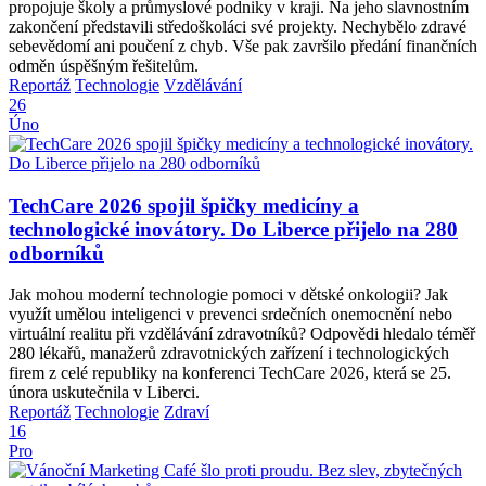
propojuje školy a průmyslové podniky v kraji. Na jeho slavnostním
zakončení představili středoškoláci své projekty. Nechybělo zdravé
sebevědomí ani poučení z chyb. Vše pak završilo předání finančních
odměn úspěšným řešitelům.
Reportáž
Technologie
Vzdělávání
26
Úno
TechCare 2026 spojil špičky medicíny a
technologické inovátory. Do Liberce přijelo na 280
odborníků
Jak mohou moderní technologie pomoci v dětské onkologii? Jak
využít umělou inteligenci v prevenci srdečních onemocnění nebo
virtuální realitu při vzdělávání zdravotníků? Odpovědi hledalo téměř
280 lékařů, manažerů zdravotnických zařízení i technologických
firem z celé republiky na konferenci TechCare 2026, která se 25.
února uskutečnila v Liberci.
Reportáž
Technologie
Zdraví
16
Pro