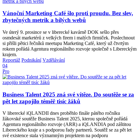
Vánoční Marketing Café šlo proti proudu. Bez slev,
zbytečných metrik a bílých webů
Ve úterý 9. prosince se v liberecké kavárně DOK sešlo přes
osmdesát marketérů z velkých firem i malých firmiček. Poslechnout
si přišli pětici řečníků meetupu Marketing Café, který už čtvrtým
rokem pořádá Agentura regionálního rozvoje společně s Libereckým
krajem.
Reportáž
Podnikání
Vzdělávání
04
Pro
Business Talent 2025 zná své vítěze. Do soutěže se za
pět let zapojilo téměř tisíc žáků
V liberecké iQLANDII dnes proběhlo finále pátého ročníku
žákovské soutěže Business Talent 2025, kterou společně pořádá
Agentura regionálního rozvoje (ARR) a iQLANDIA pod záštitou
Libereckého kraje a s podporou řady partnerů. Soutěž se za pět let
své existence stala významným projektem na podporu