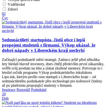
Vzdělávání
Zdraví
02
Čvc
Sedmnáctiletý startupista, čistší obce i lepší
propojení studentů s firmami. Výkop ukázal, že
dobré nápady v Libereckém kraji nechybí
Začínající podnikatelé mění strategii. Zatímco ještě před několika
lety hledali hlavně investory, dnes chtějí především první zákazníky,
ověřit svůj produkt na trhu a získat zkušené mentory. Potvrzuje to i
letošní ročník programu Výkop podnikatelského inkubátoru
Lipo.ink, kterým prošlo osm startupů z Libereckého kraje – od
sedmnáctiletého podnikatele přes technologii pro kořenové čistírny
až po platformu propojující studenty s firmami.
Inspirace
Reportáž
Podnikání
20
Dub