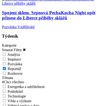
Spojeni sklem. Srpnová PechaKucha Night opět
přinese do Liberce příběhy sklářů
Pozvánka
Vzdělávání
Týdeník
Kategorie
Smazat Filtry ✖
Analýza
Inspirace
Pozvánka
Reportáž
Rozhovor
Témata
#
Chci všechno
Energetika a udržitelnost
Podnikání
Technologie
Věda a výzkum
Veřejná správa a data