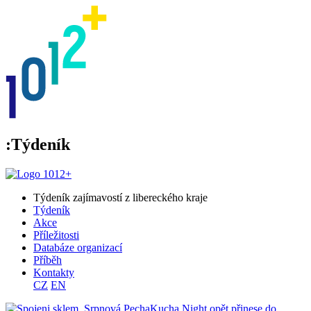
:Týdeník
Týdeník zajímavostí z libereckého kraje
Týdeník
Akce
Příležitosti
Databáze organizací
Příběh
Kontakty
CZ
EN