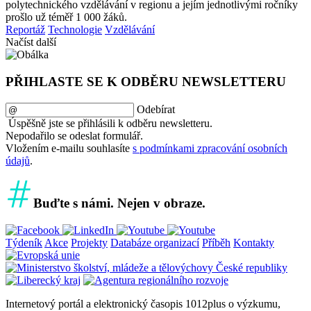
polytechnického vzdělávání v regionu a jejím jednotlivými ročníky
prošlo už téměř 1 000 žáků.
Reportáž
Technologie
Vzdělávání
Načíst další
PŘIHLASTE SE K ODBĚRU NEWSLETTERU
Odebírat
Úspěšně jste se přihlásili k odběru newsletteru.
Nepodařilo se odeslat formulář.
Vložením e-mailu souhlasíte
s podmínkami zpracování osobních
údajů
.
Buďte s námi. Nejen v obraze.
Týdeník
Akce
Projekty
Databáze organizací
Příběh
Kontakty
Internetový portál a elektronický časopis 1012plus o výzkumu,