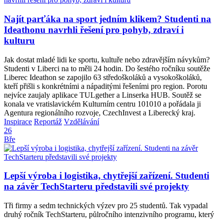
Najít parťáka na sport jedním klikem? Studenti na
Ideathonu navrhli řešení pro pohyb, zdraví i
kulturu
Jak dostat mladé lidi ke sportu, kultuře nebo zdravějším návykům?
Studenti v Liberci na to měli 24 hodin. Do šestého ročníku soutěže
Liberec Ideathon se zapojilo 63 středoškoláků a vysokoškoláků,
kteří přišli s konkrétními a nápaditými řešeními pro region. Porotu
nejvíce zaujaly aplikace TULgether a Linserka HUB. Soutěž se
konala ve vratislavickém Kulturním centru 101010 a pořádala ji
Agentura regionálního rozvoje, CzechInvest a Liberecký kraj.
Inspirace
Reportáž
Vzdělávání
26
Bře
Lepší výroba i logistika, chytřejší zařízení. Studenti
na závěr TechStarteru představili své projekty
Tři firmy a sedm technických výzev pro 25 studentů. Tak vypadal
druhý ročník TechStarteru, půlročního intenzivního programu, který