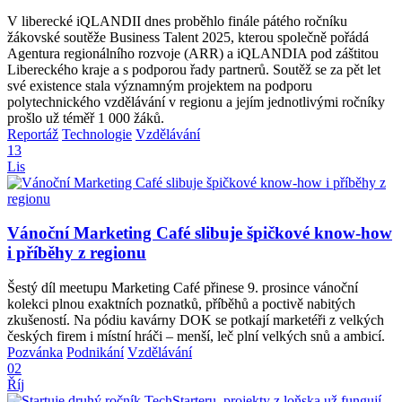
V liberecké iQLANDII dnes proběhlo finále pátého ročníku
žákovské soutěže Business Talent 2025, kterou společně pořádá
Agentura regionálního rozvoje (ARR) a iQLANDIA pod záštitou
Libereckého kraje a s podporou řady partnerů. Soutěž se za pět let
své existence stala významným projektem na podporu
polytechnického vzdělávání v regionu a jejím jednotlivými ročníky
prošlo už téměř 1 000 žáků.
Reportáž
Technologie
Vzdělávání
13
Lis
Vánoční Marketing Café slibuje špičkové know-how
i příběhy z regionu
Šestý díl meetupu Marketing Café přinese 9. prosince vánoční
kolekci plnou exaktních poznatků, příběhů a poctivě nabitých
zkušeností. Na pódiu kavárny DOK se potkají marketéři z velkých
českých firem i místní hráči – menší, leč plní velkých snů a ambicí.
Pozvánka
Podnikání
Vzdělávání
02
Říj