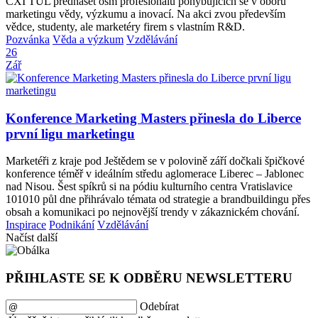
CXI TUL přednášet osm profesionálů pohybujících se v oboru
marketingu vědy, výzkumu a inovací. Na akci zvou především
vědce, studenty, ale marketéry firem s vlastním R&D.
Pozvánka
Věda a výzkum
Vzdělávání
26
Zář
Konference Marketing Masters přinesla do Liberce
první ligu marketingu
Marketéři z kraje pod Ještědem se v polovině září dočkali špičkové
konference téměř v ideálním středu aglomerace Liberec – Jablonec
nad Nisou. Šest spíkrů si na pódiu kulturního centra Vratislavice
101010 půl dne přihrávalo témata od strategie a brandbuildingu přes
obsah a komunikaci po nejnovější trendy v zákaznickém chování.
Inspirace
Podnikání
Vzdělávání
Načíst další
PŘIHLASTE SE K ODBĚRU NEWSLETTERU
Odebírat