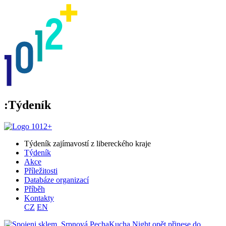
:Týdeník
Týdeník zajímavostí z libereckého kraje
Týdeník
Akce
Příležitosti
Databáze organizací
Příběh
Kontakty
CZ
EN