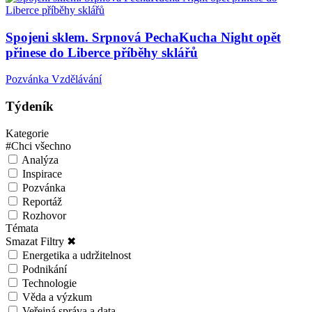
Spojeni sklem. Srpnová PechaKucha Night opět
přinese do Liberce příběhy sklářů
Pozvánka
Vzdělávání
Týdeník
Kategorie
#
Chci všechno
Analýza
Inspirace
Pozvánka
Reportáž
Rozhovor
Témata
Smazat Filtry ✖
Energetika a udržitelnost
Podnikání
Technologie
Věda a výzkum
Veřejná správa a data