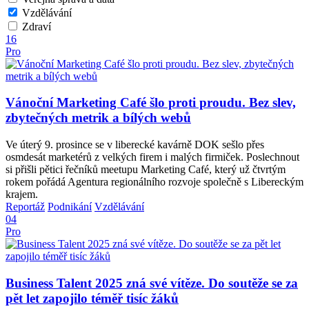
Vzdělávání
Zdraví
16
Pro
Vánoční Marketing Café šlo proti proudu. Bez slev,
zbytečných metrik a bílých webů
Ve úterý 9. prosince se v liberecké kavárně DOK sešlo přes
osmdesát marketérů z velkých firem i malých firmiček. Poslechnout
si přišli pětici řečníků meetupu Marketing Café, který už čtvrtým
rokem pořádá Agentura regionálního rozvoje společně s Libereckým
krajem.
Reportáž
Podnikání
Vzdělávání
04
Pro
Business Talent 2025 zná své vítěze. Do soutěže se za
pět let zapojilo téměř tisíc žáků