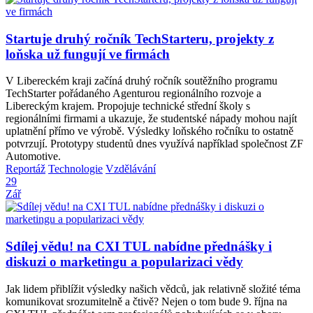
Startuje druhý ročník TechStarteru, projekty z
loňska už fungují ve firmách
V Libereckém kraji začíná druhý ročník soutěžního programu
TechStarter pořádaného Agenturou regionálního rozvoje a
Libereckým krajem. Propojuje technické střední školy s
regionálními firmami a ukazuje, že studentské nápady mohou najít
uplatnění přímo ve výrobě. Výsledky loňského ročníku to ostatně
potvrzují. Prototypy studentů dnes využívá například společnost ZF
Automotive.
Reportáž
Technologie
Vzdělávání
29
Zář
Sdílej vědu! na CXI TUL nabídne přednášky i
diskuzi o marketingu a popularizaci vědy
Jak lidem přiblížit výsledky našich vědců, jak relativně složité téma
komunikovat srozumitelně a čtivě? Nejen o tom bude 9. října na