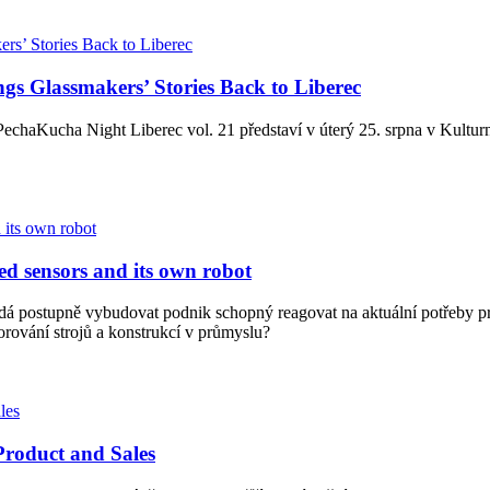
gs Glassmakers’ Stories Back to Liberec
echaKucha Night Liberec vol. 21 představí v úterý 25. srpna v Kulturním
ed sensors and its own robot
dá postupně vybudovat podnik schopný reagovat na aktuální potřeby prům
orování strojů a konstrukcí v průmyslu?
Product and Sales