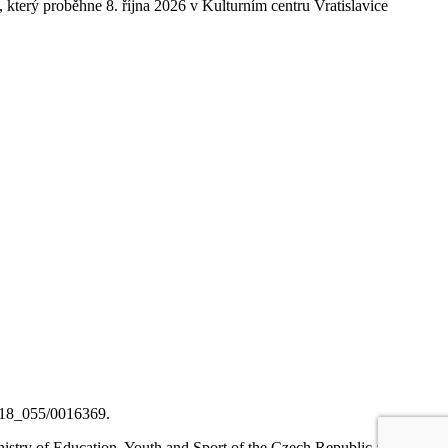
který proběhne 8. října 2026 v Kulturním centru Vratislavice
0/18_055/0016369.
nistry of Education, Youth and Sport of the Czech Republic and