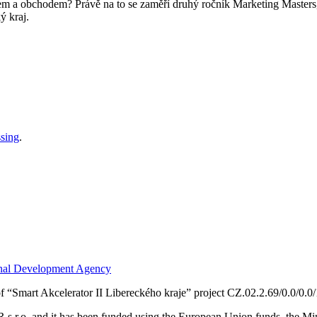
em a obchodem? Právě na to se zaměří druhý ročník Marketing Masters, 
ý kraj.
ssing
.
f “Smart Akcelerator II Libereckého kraje” project CZ.02.2.69/0.0/0.
s.r.o. and it has been funded using the European Union funds, the Mi