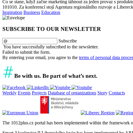
Co se stane, když začne marketing táhnout za jeden provaz s produkt
101010. Za konferencí stojí Agentura regionálního rozvoje a Libereck
Inspiration
Business
Education
SUBSCRIBE TO OUR NEWSLETTER
Subscribe
You have successfully subscribed to the newsletter.
Failed to submit the form.
By entering your email, you agree to the
terms of personal data proce
Be with us. Be part of what’s next.
Weekly
Events
Projects
Database of organizations
Story
Contacts
The 1012plus.cz portal has been implemented within the framework o
Smart Akcelerator II Libereckého kraje has been implemented by ARR 