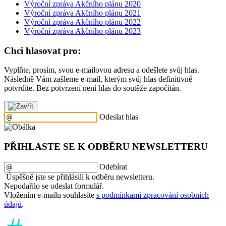
Výroční zpráva Akčního plánu 2020
Výroční zpráva Akčního plánu 2021
Výroční zpráva Akčního plánu 2022
Výroční zpráva Akčního plánu 2023
Chci hlasovat pro:
Vyplňte, prosím, svou e-mailovou adresu a odešlete svůj hlas.
Následně Vám zašleme e-mail, kterým svůj hlas definitivně
potvrdíte. Bez potvrzení není hlas do soutěže započítán.
Odeslat hlas
PŘIHLASTE SE K ODBĚRU NEWSLETTERU
Odebírat
Úspěšně jste se přihlásili k odběru newsletteru.
Nepodařilo se odeslat formulář.
Vložením e-mailu souhlasíte
s podmínkami zpracování osobních
údajů
.