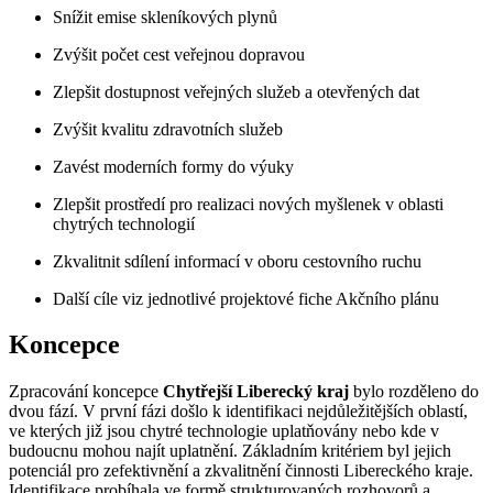
Snížit emise skleníkových plynů
Zvýšit počet cest veřejnou dopravou
Zlepšit dostupnost veřejných služeb a otevřených dat
Zvýšit kvalitu zdravotních služeb
Zavést moderních formy do výuky
Zlepšit prostředí pro realizaci nových myšlenek v oblasti
chytrých technologií
Zkvalitnit sdílení informací v oboru cestovního ruchu
Další cíle viz jednotlivé projektové fiche Akčního plánu
Koncepce
Zpracování koncepce
Chytřejší Liberecký kraj
bylo rozděleno do
dvou fází. V první fázi došlo k identifikaci nejdůležitějších oblastí,
ve kterých již jsou chytré technologie uplatňovány nebo kde v
budoucnu mohou najít uplatnění. Základním kritériem byl jejich
potenciál pro zefektivnění a zkvalitnění činnosti Libereckého kraje.
Identifikace probíhala ve formě strukturovaných rozhovorů a