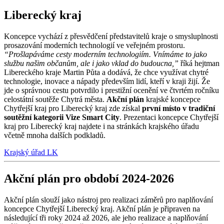
Liberecký kraj
Koncepce vychází z přesvědčení představitelů kraje o smysluplnosti
prosazování moderních technologií ve veřejném prostoru.
“Prošlapáváme cesty moderním technologiím. Vnímáme to jako
službu našim občanům, ale i jako vklad do budoucna,”
říká hejtman
Libereckého kraje Martin Půta a dodává, že chce využívat chytré
technologie, inovace a nápady především lidí, kteří v kraji žijí. Že
jde o správnou cestu potvrdilo i prestižní ocenění ve čtvrtém ročníku
celostátní soutěže Chytrá města.
Akční plán
krajské koncepce
Chytřejší kraj pro Liberecký kraj zde získal
první místo v tradiční
soutěžní kategorii Vize Smart City
. Prezentaci koncepce Chytřejší
kraj pro Liberecký kraj najdete i na stránkách krajského úřadu
včetně mnoha dalších podkladů.
Krajský úřad LK
Akční plán pro období 2024-2026
Akční plán slouží jako nástroj pro realizaci záměrů pro naplňování
koncepce Chytřejší Liberecký kraj. Akční plán je připraven na
následující tři roky 2024 až 2026, ale jeho realizace a naplňování