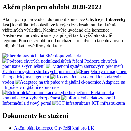
Akční plán pro období 2020-2022
Akční plán je prováděcí dokument koncepce
Chytřejší Liberecký
kraj
identifikující oblasti, ve kterých lze dosáhnout konkrétních
viditelných výsledků. Naplnit výše uvedené cíle koncepce.
Nastartovat inovativní směry a přispět tak k vyšší atraktivitě
regionu. Pomoci zvrátit trend odcházení mladých a talentovaných
lidí, přilákat nové firmy do kraje.
Sběr dopravních dat
Podpora chytrých
podnikatelských řešení
Evidenční systém sbírkových předmětů
Energetický management
Hospodaření s
vodou
Adaptace na
trh práce v digitální ekonomice
Elektronická
komunikace a kyberbezpečnost
Informační a datový portál
ICT infrastruktura
Dokumenty ke stažení
Akční plán koncepce Chytřejší kraj pro LK