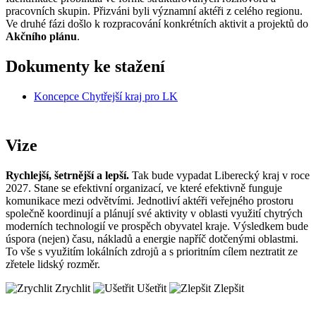
pracovních skupin. Přizváni byli významní aktéři z celého regionu.
Ve druhé fázi došlo k rozpracování konkrétních aktivit a projektů do
Akčního plánu
.
Dokumenty ke stažení
Koncepce Chytřejší kraj pro LK
Vize
Rychlejší, šetrnější a lepší.
Tak bude vypadat Liberecký kraj v roce
2027. Stane se efektivní organizací, ve které efektivně funguje
komunikace mezi odvětvími. Jednotliví aktéři veřejného prostoru
společně koordinují a plánují své aktivity v oblasti využití chytrých
moderních technologií ve prospěch obyvatel kraje. Výsledkem bude
úspora (nejen) času, nákladů a energie napříč dotčenými oblastmi.
To vše s využitím lokálních zdrojů a s prioritním cílem neztratit ze
zřetele lidský rozměr.
Zrychlit
Ušetřit
Zlepšit