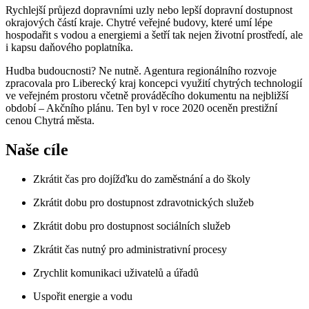
Rychlejší průjezd dopravními uzly nebo lepší dopravní dostupnost
okrajových částí kraje. Chytré veřejné budovy, které umí lépe
hospodařit s vodou a energiemi a šetří tak nejen životní prostředí, ale
i kapsu daňového poplatníka.
Hudba budoucnosti? Ne nutně. Agentura regionálního rozvoje
zpracovala pro Liberecký kraj koncepci využití chytrých technologií
ve veřejném prostoru včetně prováděcího dokumentu na nejbližší
období – Akčního plánu. Ten byl v roce 2020 oceněn prestižní
cenou Chytrá města.
Naše cíle
Zkrátit čas pro dojížďku do zaměstnání a do školy
Zkrátit dobu pro dostupnost zdravotnických služeb
Zkrátit dobu pro dostupnost sociálních služeb
Zkrátit čas nutný pro administrativní procesy
Zrychlit komunikaci uživatelů a úřadů
Uspořit energie a vodu