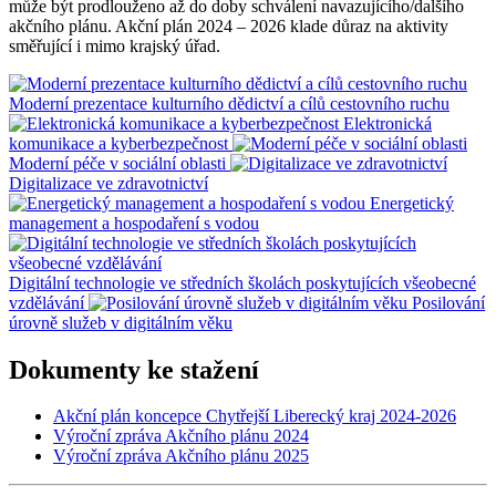
může být prodlouženo až do doby schválení navazujícího/dalšího
akčního plánu. Akční plán 2024 – 2026 klade důraz na aktivity
směřující i mimo krajský úřad.
Moderní prezentace kulturního dědictví a cílů cestovního ruchu
Elektronická
komunikace a kyberbezpečnost
Moderní péče v sociální oblasti
Digitalizace ve zdravotnictví
Energetický
management a hospodaření s vodou
Digitální technologie ve středních školách poskytujících všeobecné
vzdělávání
Posilování
úrovně služeb v digitálním věku
Dokumenty ke stažení
Akční plán koncepce Chytřejší Liberecký kraj 2024-2026
Výroční zpráva Akčního plánu 2024
Výroční zpráva Akčního plánu 2025